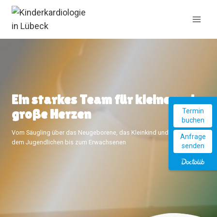
Zum
Inhalt
springen
Ein starkes Team für kleine und
große Herzen
Termin
buchen
Vom Säugling über das Neugeborene, das Kleinkind und Schulkind,
Anfrage
dem Jugendlichen bis zum Erwachsenen
senden